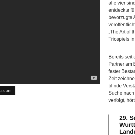
alle vier si
entdeckte fü
bevorzugte 
veröffentlic
„The Art of 
Triospiels i
Bereits seit
Partner am B
fester Best
Zeit zeichn
blinde Vers
u.com
Suche nach 
verfolgt, hö
29. S
Würt
Land