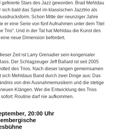
nd gefeierte Stars des Jazz geworden. Brad Mehldau
r sich bald das Spiel im klassischen Jazztrio als
Ausdrucksform. Schon Mitte der neunziger Jahre
hte er eine Serie von fünf Aufnahmen unter dem Titel
the Trio“. Und in der Tat hat Mehldau die Kunst des
n eine neue Dimension befördert.
 dieser Zeit ist Larry Grenadier sein kongenialer
ass. Der Schlagzeuger Jeff Ballard ist seit 2005
andteil des Trios. Nach dieser langen gemeinsamen
et sich Mehldaus Band durch zwei Dinge aus: Das
tändnis von drei Ausnahmemusikern und die stetige
neuen Klängen. Wer die Entwicklung des Trios
rt sofort: Routine darf nie aufkommen.
eptember, 20:00 Uhr
tembergische
esbühne