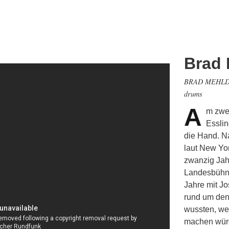
Brad 
BRAD MEHLDA
drums
A
m zwe
Esslin
die Hand. N
laut New Yor
zwanzig Jah
Landesbühne.
Jahre mit J
rund um den 
wussten, wel
machen würde