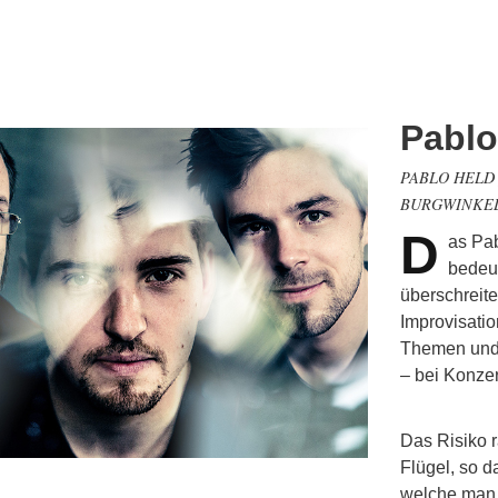
Pablo
PABLO HELD 
BURGWINKEL
D
as Pab
bedeu
überschreit
Improvisatio
Themen und 
– bei Konzer
Das Risiko r
Flügel, so d
welche man 