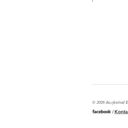
© 2026 Jazzfestival E
/
Konta