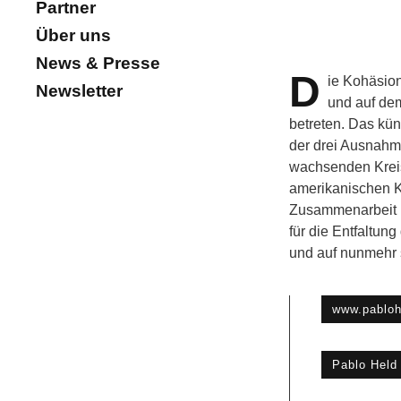
Partner
Über uns
News & Presse
D
ie Kohäsion
Newsletter
und auf de
betreten. Das kün
der drei Ausnahm
wachsenden Kreis
amerikanischen Ko
Zusammenarbeit m
für die Entfaltun
und auf nunmehr 
www.pabloh
Pablo Hel